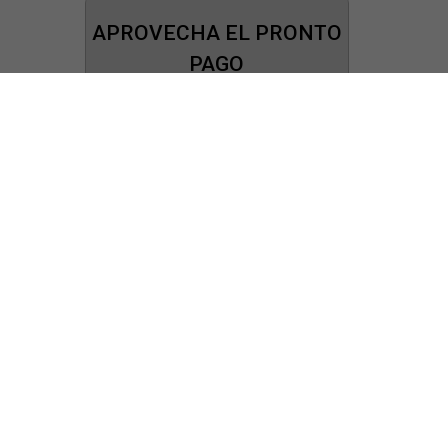
APROVECHA EL PRONTO
PAGO
Reporte su pago
Aquí
Ya está disponible el módulo para que
usted pueda reportar sus pagos.
¡UNETE A LA FAMILIA
CAMORUCO!
Envía tu resumen curricular a: