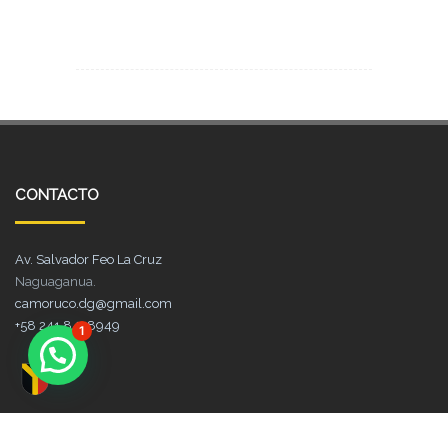
CONTACTO
Av. Salvador Feo La Cruz
Naguaganua.
camoruco.dg@gmail.com
+58 241 8428949
1
RRSS